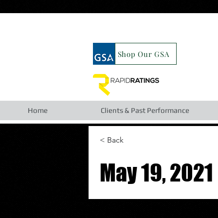
google19b98827cc63cca6.html
Shop Our GSA
Home
Clients & Past Performance
< Back
May 19, 2021