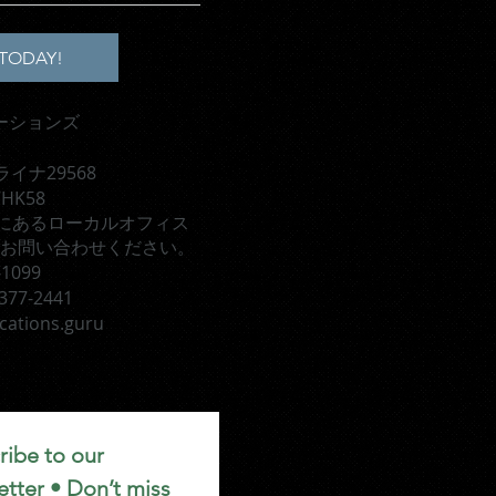
TODAY!
ーションズ
イナ29568
HK58
TXにあるローカルオフィス
お問い合わせください。
-1099
77-2441
cations.guru
ibe to our 
tter • Don’t miss 