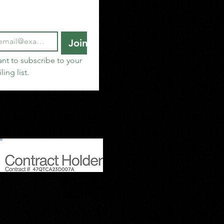
Join
ant to subscribe to your 
ling list.