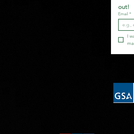
out!
Email
*
I w
mai