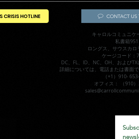
S CRISIS HOTLINE
CONTACT US 
キャロルコミュニケ
私書箱951
ロングス、サウスカロラ
ケージコード：7
DC、FL、ID、NC、OH、および
詳細については、電話または書面で
（+1）910- 653
オフィス：
（910）3
sales@carrollcommuni
Subscr
newsle