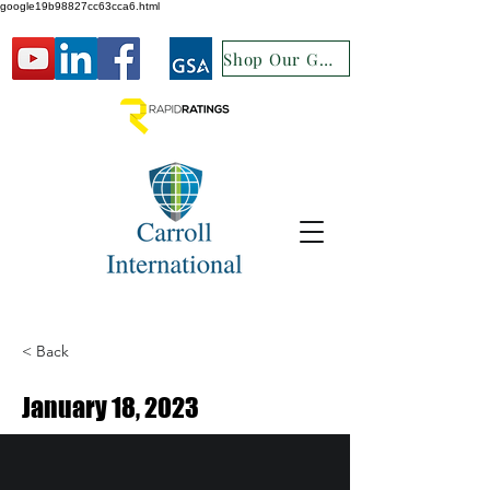
google19b98827cc63cca6.html
Shop Our GSA
< Back
January 18, 2023