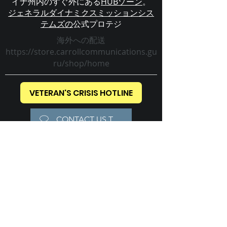
イナ州内のすぐ外にある
HUBゾーン
。
ジェネラルダイナミクスミッションシス
テムズの
公式プロテジ
海外への配送
https://store.carrollcommunications.gu
ru/shop/home
VETERAN'S CRISIS HOTLINE
CONTACT US TODAY!